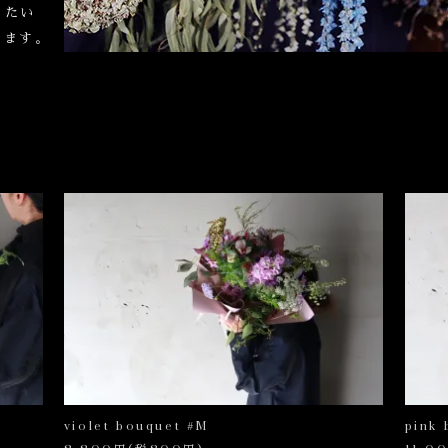
りたい
します。
violet bouquet #M
pink