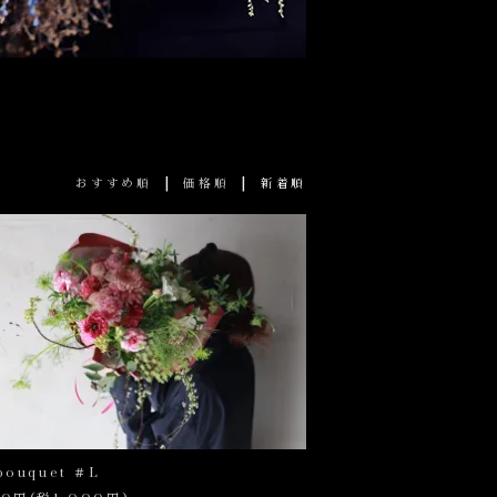
|
|
おすすめ順
価格順
新着順
 bouquet ＃L