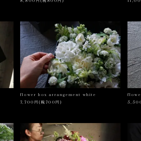
8,800円(税800円)
11,0
flower box arrangement white
flow
7,700円(税700円)
5,50